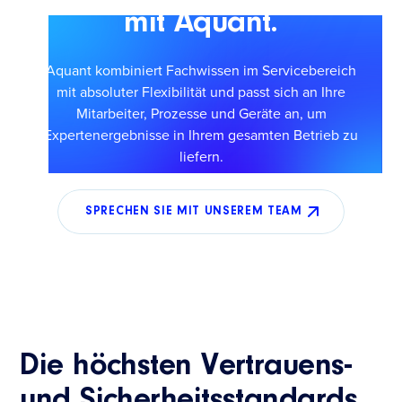
mit Aquant.
Aquant kombiniert Fachwissen im Servicebereich
mit absoluter Flexibilität und passt sich an Ihre
Mitarbeiter, Prozesse und Geräte an, um
Expertenergebnisse in Ihrem gesamten Betrieb zu
liefern.
SPRECHEN SIE MIT UNSEREM TEAM
Die höchsten Vertrauens-
und Sicherheitsstandards