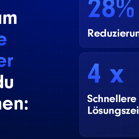
28%
am
Reduzierun
e
er
4 x
du
Schnellere
hen:
Lösungszei