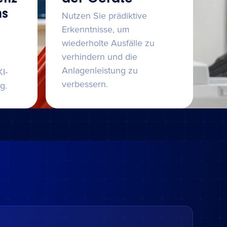
ms
Nutzen Sie prädiktive
Erkenntnisse, um
wiederholte Ausfälle zu
verhindern und die
Anlagenleistung zu
I-
verbessern.
g.