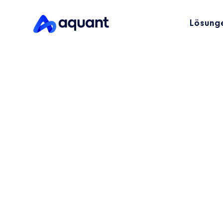
Lösung
KI für den Ser
und Bildgebu
Lösen Sie komplexe Serviceprobleme
schneller und reduzieren Sie
kostspielige Ausfallzeiten. Aquant hilft