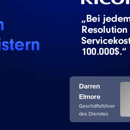
„Bei jede
n
Resolution
Servicekos
istern
100.000$.“
Darren
Elmore
Geschäftsführer
des Dienstes