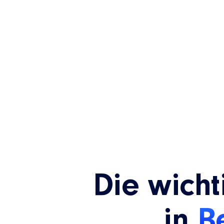
Druckservice-Teams, auch bei
schrumpfenden Ressourcen effizient 
bleiben.
Die wich
in
B