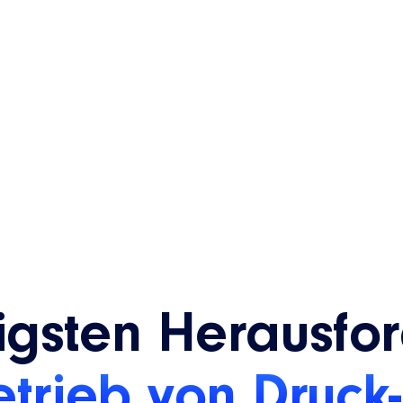
zu
tigsten Herausfo
etrieb von Druck