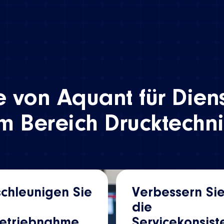
e von Aquant für Diens
m Bereich Drucktechn
chleunigen Sie
Verbessern Si
die
betriebnahme
Servicekonsist