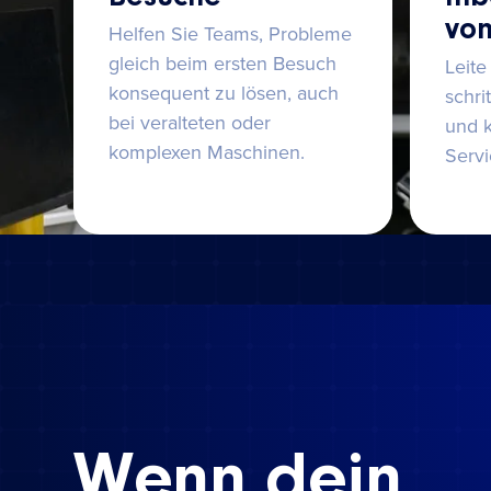
von
Helfen Sie Teams, Probleme
gleich beim ersten Besuch
Leite
konsequent zu lösen, auch
schri
bei veralteten oder
und k
komplexen Maschinen.
Servi
Wenn dein