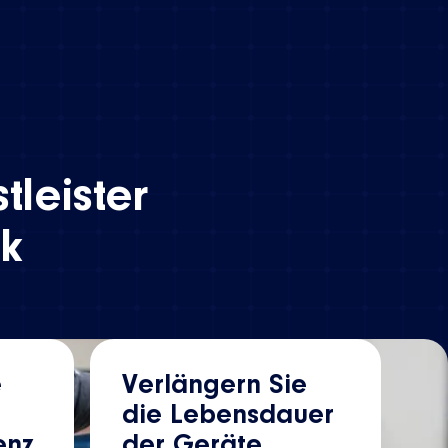
tleister
ik
e
Verlängern Sie
die Lebensdauer
enz
der Geräte