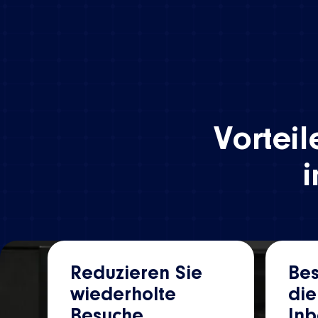
Vorteil
i
Reduzieren Sie
Bes
wiederholte
die
Besuche
In