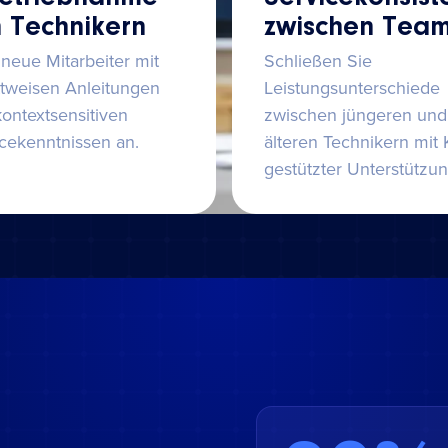
 Technikern
zwischen Tea
 neue Mitarbeiter mit
Schließen Sie
ttweisen Anleitungen
Leistungsunterschiede
ontextsensitiven
zwischen jüngeren und
cekenntnissen an.
älteren Technikern mit K
gestützter Unterstützun