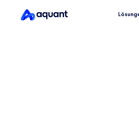
Lösung
KI für den Ser
gewerblicher 
und Getränk
food & bever