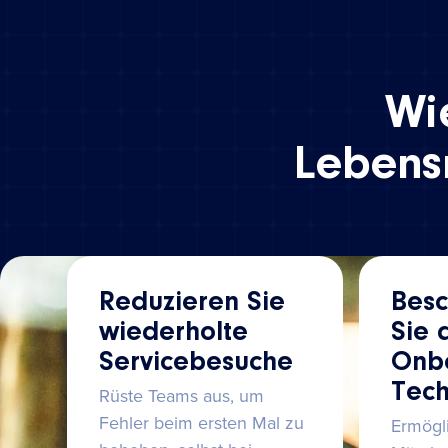
Wie
Lebensm
Reduzieren Sie
Besc
wiederholte
Sie 
Servicebesuche
Onb
Tech
Rüste Teams aus, um
Fehler beim ersten Mal zu
Ermögl