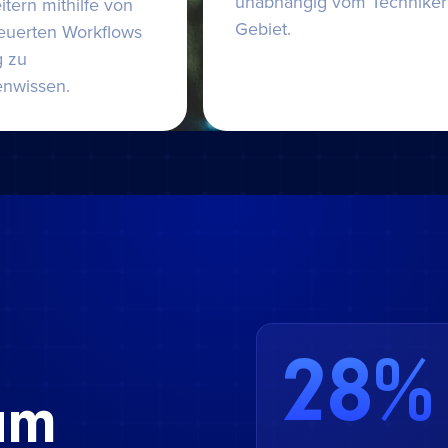
unabhängig vom Techniker
itern mithilfe von
Gebiet.
teuerten Workflows
 zu
enwissen.
28%
am