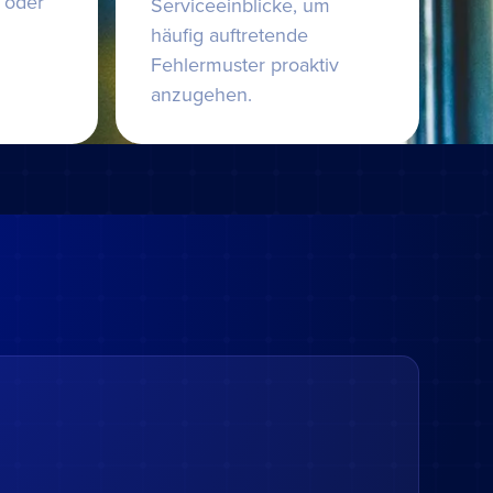
 oder
Serviceeinblicke, um
häufig auftretende
Fehlermuster proaktiv
anzugehen.