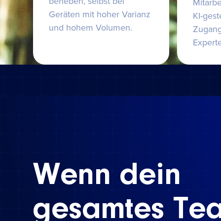
beheben, selbst bei
Mitarbe
Geräten mit hoher Varianz
KI-ges
und hohem Volumen.
Zugang
Expert
Wenn dein
gesamtes Te