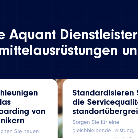
 Aquant Dienstleister
ittelausrüstungen unt
hleunigen
Standardisieren 
das
die Servicequalit
oarding von
standortübergre
nikern
Sorgen Sie für eine
gleichbleibende Leistung,
ichen Sie neuen