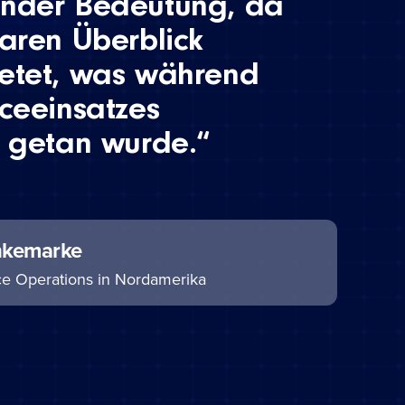
ender Bedeutung, da
laren Überblick
ietet, was während
iceeinsatzes
h getan wurde.“
nkemarke
ice Operations in Nordamerika