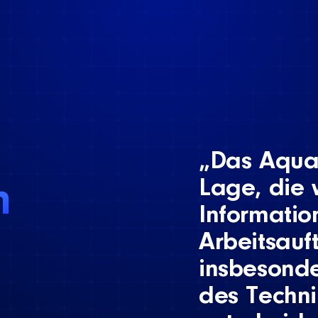
„Das Aquan
Lage, die 
n
Informati
Arbeitsauf
insbesond
des Technik