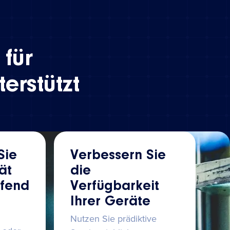
 für
erstützt
Sie
Verbessern Sie
ät
die
ifend
Verfügbarkeit
Ihrer Geräte
Nutzen Sie prädiktive