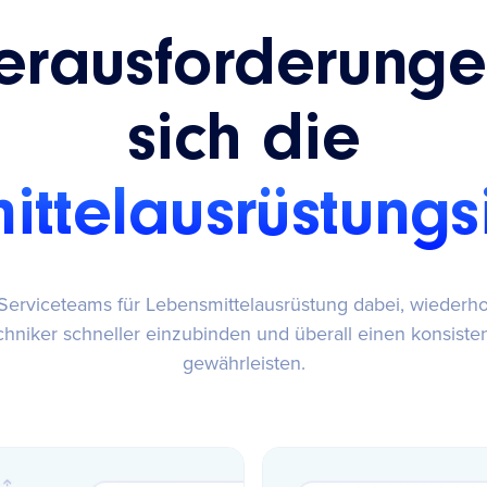
erausforderung
sich die
ttelausrüstungs
t Serviceteams für Lebensmittelausrüstung dabei, wiederh
chniker schneller einzubinden und überall einen konsiste
gewährleisten.