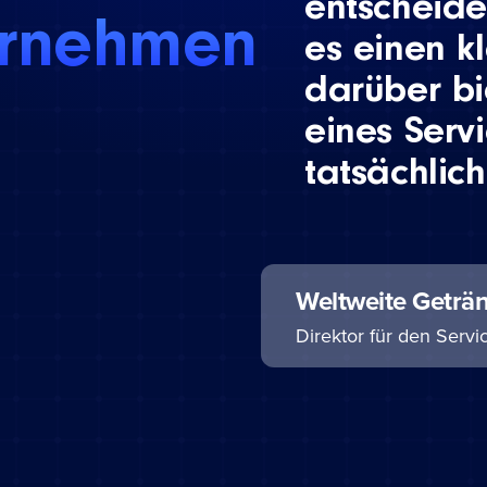
entscheid
ernehmen
es einen k
darüber b
eines Serv
tatsächlic
Weltweite Geträ
Direktor für den Serv