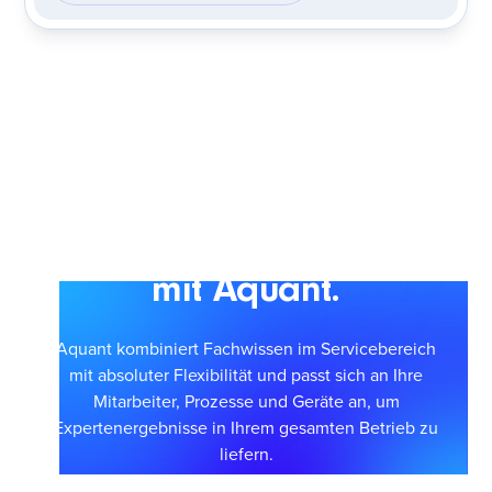
Skalieren Sie einen
intelligenteren Service
mit Aquant.
Aquant kombiniert Fachwissen im Servicebereich
mit absoluter Flexibilität und passt sich an Ihre
Mitarbeiter, Prozesse und Geräte an, um
Expertenergebnisse in Ihrem gesamten Betrieb zu
liefern.