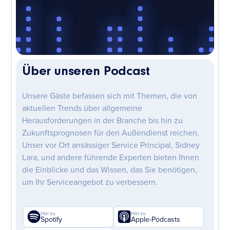
Über unseren Podcast
Unsere Gäste befassen sich mit Themen, die von
aktuellen Trends über allgemeine
Herausforderungen in der Branche bis hin zu
Zukunftsprognosen für den Außendienst reichen.
Unser vor Ort ansässiger Service Principal, Sidney
Lara, und andere führende Experten bieten Ihnen
die Einblicke und das Wissen, das Sie benötigen,
um Ihr Serviceangebot zu verbessern.
Hör zu
Hör zu
Spotify
Apple-Podcasts